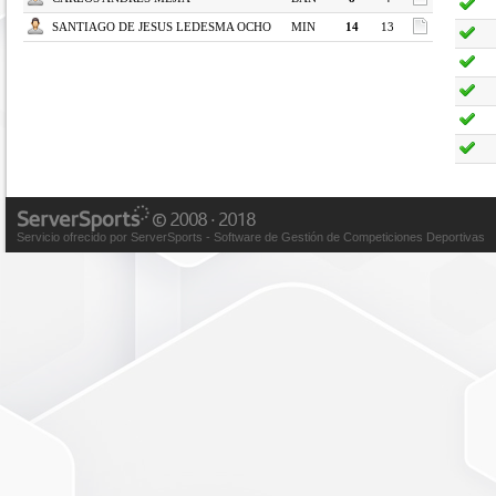
SANTIAGO DE JESUS LEDESMA OCHO
MIN
14
13
Servicio ofrecido por ServerSports - Software de Gestión de Competiciones Deportivas