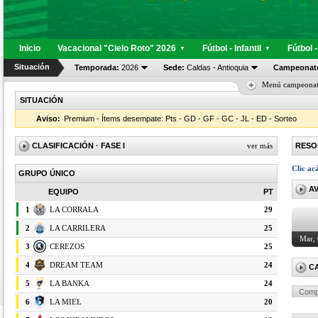
Inicio
Vacacional "Cielo Roto" 2026
Fútbol - Infantil
Fútbol 
▼
▼
Situación
Temporada:
2026
Sede:
Caldas - Antioquia
Campeonat
Menú campeona
SITUACIÓN
Aviso:
Premium - Ítems desempate: Pts - GD - GF - GC - JL - ED - Sorteo
CLASIFICACIÓN
· FASE I
ver más
RESO
Clic ac
GRUPO ÚNICO
A
EQUIPO
PT
1
LA CORRALA
29
2
LA CARRILERA
25
Mar,
3
CEREZOS
25
4
DREAM TEAM
24
C
5
LA BANKA
24
Comp
6
LA MIEL
20