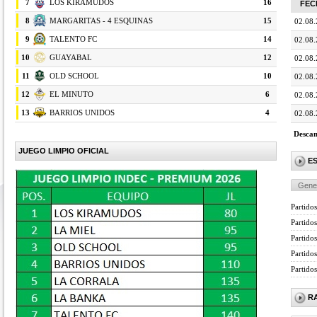
7
LOS KIRAMUDOS
16
FEC
8
MARGARITAS - 4 ESQUINAS
15
02.08
9
TALENTO FC
14
02.08
10
GUAYABAL
12
02.08
11
OLD SCHOOL
10
02.08
12
EL MINUTO
6
02.08
13
BARRIOS UNIDOS
4
02.08
Descan
JUEGO LIMPIO OFICIAL
E
Gene
Partidos
Partido
Partidos
Partido
Partido
R