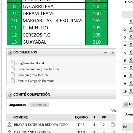
Gole
1
2
3
4
DOCUMENTOS
ver más
5
6
Reglamento Oficial
7
Presentación congreso técnico
Acta congreso técnico
8
Fixture Categoría Premium
9
10
COMITÉ COMPETICIÓN
R
Jugadores
Técnicos
Ver
Jorn
NOMBRE
EQUIPO
T
PP
BRAYAN ESNEIDER BEDOYA TORO
DRE
5
2
ES
CARLOS ANDRES MEJIA
BAN
8
4